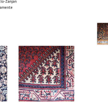
llo-Zanjan
damente