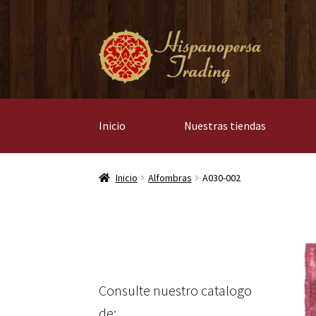
Ir
Ir
a
al
la
contenido
navegación
Inicio
Nuestras tiendas
Inicio
Alfombras
A030-002
Consulte nuestro catalogo
de: