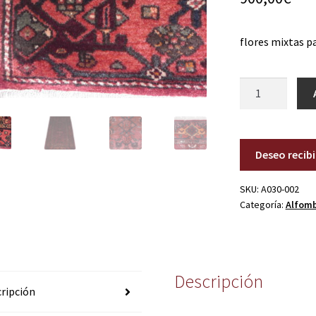
flores mixtas pa
A030-
002
cantidad
Deseo recib
SKU:
A030-002
Categoría:
Alfom
Descripción
ripción