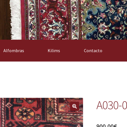
Alfombras
Kilims
Contacto
A030-
900,00
€