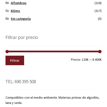
Alfombras
(216)
Kilims
(317)
Sin categoría
(5)
Filtrar por precio
Pre
Pre
Precio:
120€
—
8.400€
Filtrar
mín
máx
TEL: 690 395 508
Compatibles con el medio ambiente. Materias primas de algodón,
lana y seda.