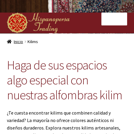
Ir
Ir
Menú
a
al
la
contenido
navegación
Inicio
Inicio
Kilims
Nuestras tiendas
Haga de sus espacios
Alfombras
algo especial con
Kilims
nuestras alfombras kilim
Contacto
¿Te cuesta encontrar kilims que combinen calidad y
variedad? La mayoría no ofrece colores auténticos ni
diseños duraderos. Explora nuestros kilims artesanales,