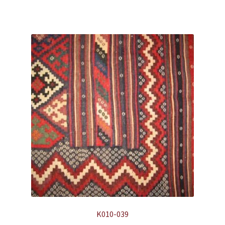
K010-039