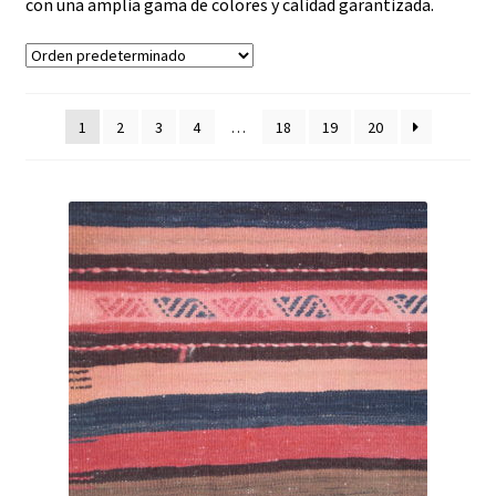
con una amplia gama de colores y calidad garantizada.
1
2
3
4
…
18
19
20