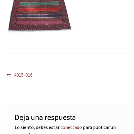
Navegación
Anterior:
K015-016
de
entradas
Deja una respuesta
Lo siento, debes estar
conectado
para publicar un