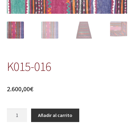
K015-016
2.600,00
€
K015-
Añadir al carrito
016
cantidad