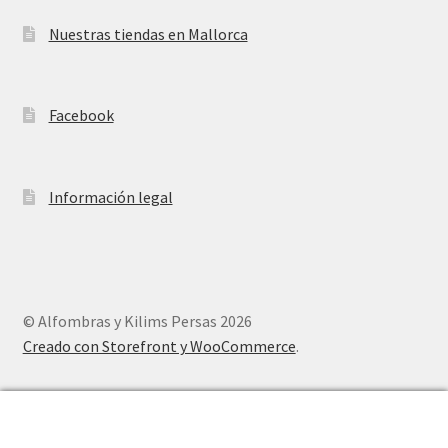
Nuestras tiendas en Mallorca
Facebook
Información legal
© Alfombras y Kilims Persas 2026
Creado con Storefront y WooCommerce
.
0
Buscar
Buscar