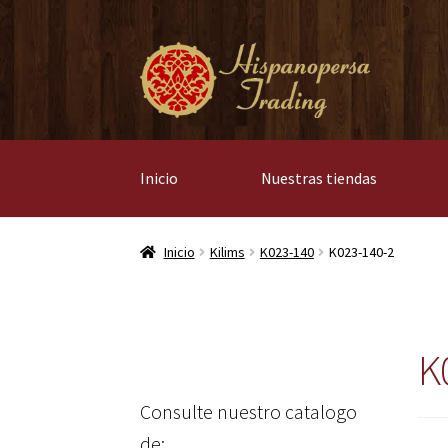
Ir
Ir
a
al
la
contenido
navegación
Inicio
Nuestras tiendas
Inicio
Kilims
K023-140
K023-140-2
K
Consulte nuestro catalogo
de: