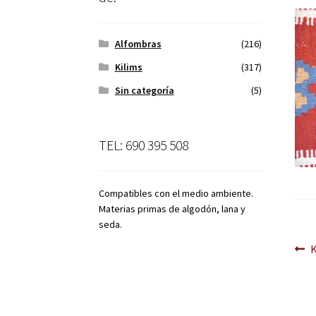
Alfombras
(216)
Kilims
(317)
Sin categoría
(5)
TEL: 690 395 508
Compatibles con el medio ambiente.
Materias primas de algodón, lana y
seda.
Na
A
d
en