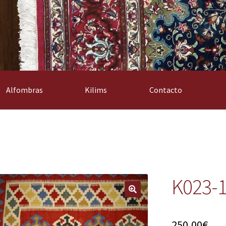
Alfombras
Kilims
Contacto
K023-
250,00
€