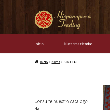
Ir
Ir
a
al
la
contenido
navegación
Inicio
Nuestras tiendas
Inicio
Kilims
K023-140
Consulte nuestro catalogo
de: