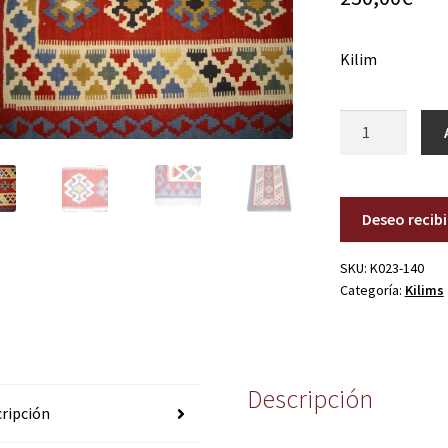
Kilim
K023-
140
cantidad
Deseo recib
SKU:
K023-140
Categoría:
Kilims
Descripción
ripción