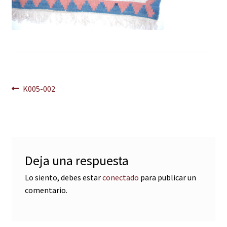
Navegación
Anterior:
K005-002
de
entradas
Deja una respuesta
Lo siento, debes estar
conectado
para publicar un
comentario.