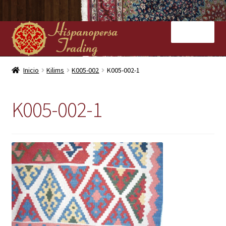
Ir
Ir
Menú
a
al
la
contenido
navegación
Inicio
Inicio
Kilims
K005-002
K005-002-1
Nuestras tiendas
K005-002-1
Alfombras
Kilims
Contacto