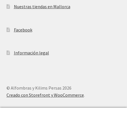
Nuestras tiendas en Mallorca
Facebook
Información legal
© Alfombras y Kilims Persas 2026
Creado con Storefront y WooCommerce
.
0
Buscar
Buscar