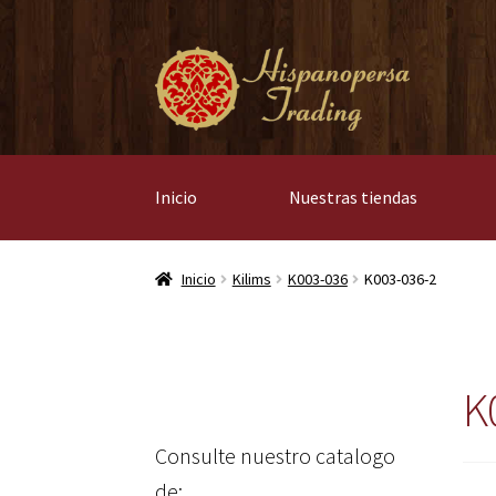
Ir
Ir
a
al
la
contenido
navegación
Inicio
Nuestras tiendas
Inicio
Kilims
K003-036
K003-036-2
K
Consulte nuestro catalogo
de: