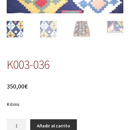
K003-036
350,00
€
Kilims
K003-
Añadir al carrito
036