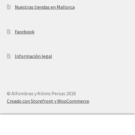
Nuestras tiendas en Mallorca
Facebook
Información legal
© Alfombras y Kilims Persas 2026
Creado con Storefront y WooCommerce
.
0
Buscar
Buscar