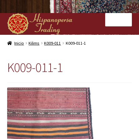
Ir
Ir
Menú
a
al
la
contenido
navegación
Inicio
Inicio
Kilims
K009-011
K009-011-1
Nuestras tiendas
K009-011-1
Alfombras
Kilims
Contacto