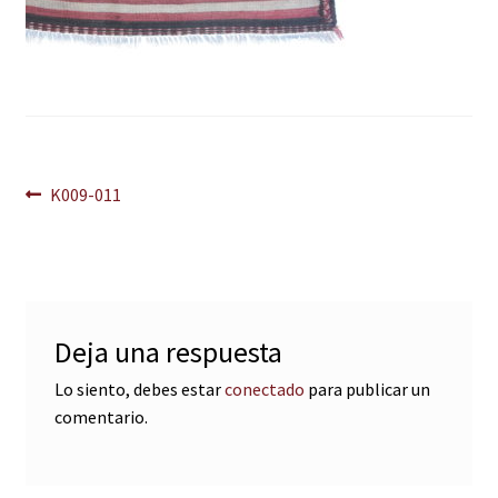
Navegación
Anterior:
K009-011
de
entradas
Deja una respuesta
Lo siento, debes estar
conectado
para publicar un
comentario.