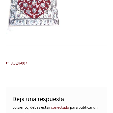
Navegación
Anterior:
A024-007
de
entradas
Deja una respuesta
Lo siento, debes estar
conectado
para publicar un