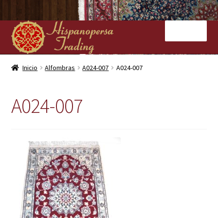
Ir
Ir
Menú
a
al
la
contenido
navegación
Inicio
Inicio
Alfombras
A024-007
A024-007
Nuestras tiendas
A024-007
Alfombras
Kilims
Contacto