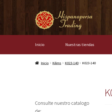
Ir
Ir
a
al
la
contenido
navegación
Inicio
Nuestras tiendas
Inicio
Kilims
K023-140
K023-140
K
Consulte nuestro catalogo
de: