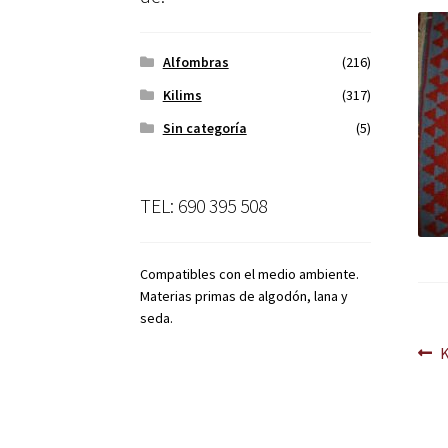
Alfombras
(216)
Kilims
(317)
Sin categoría
(5)
TEL: 690 395 508
Compatibles con el medio ambiente.
Materias primas de algodón, lana y
seda.
Na
A
d
en