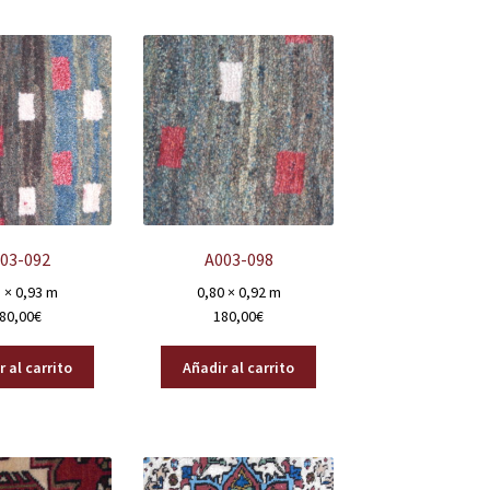
03-092
A003-098
 × 0,93 m
0,80 × 0,92 m
80,00
€
180,00
€
 al carrito
Añadir al carrito