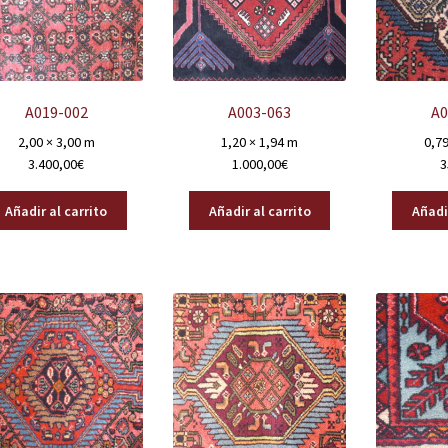
A019-002
A003-063
A0
2,00 × 3,00 m
1,20 × 1,94 m
0,79
3.400,00
€
1.000,00
€
3
Añadir al carrito
Añadir al carrito
Añadir