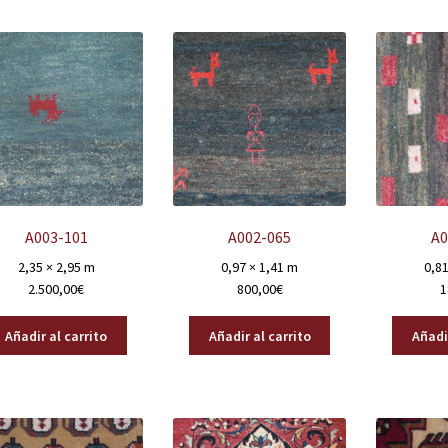
A003-101
A002-065
A0
2,35 × 2,95 m
0,97 × 1,41 m
0,81
2.500,00
€
800,00
€
1
Añadir al carrito
Añadir al carrito
Añadir