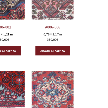
06-002
A006-006
 × 1,21 m
0,79 × 1,17 m
50,00
€
350,00
€
 al carrito
Añadir al carrito