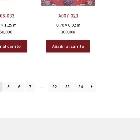
06-033
A007-023
 × 1,25 m
0,70 × 0,92 m
50,00
€
300,00
€
 al carrito
Añadir al carrito
5
6
7
…
32
33
34