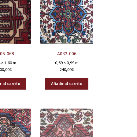
06-068
A032-006
 × 1,60 m
0,69 × 0,99 m
00,00
€
240,00
€
 al carrito
Añadir al carrito