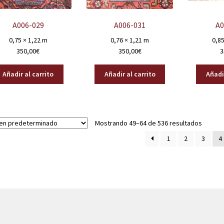
A006-029
A006-031
A0
0,75 × 1,22 m
0,76 × 1,21 m
0,85
350,00
€
350,00
€
3
Añadir al carrito
Añadir al carrito
Añadir
Mostrando 49–64 de 536 resultados
1
2
3
4