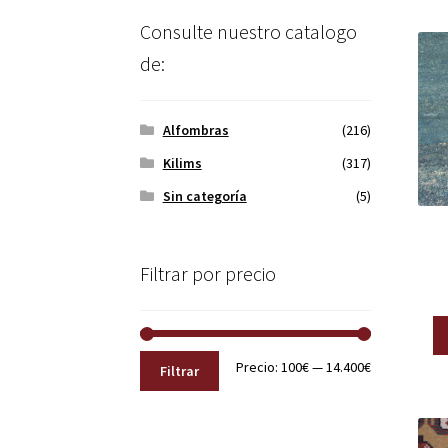
Consulte nuestro catalogo
de:
Alfombras
(216)
Kilims
(317)
Sin categoría
(5)
Filtrar por precio
Precio
Precio
Precio:
100€
—
14.400€
Filtrar
mínimo
máximo