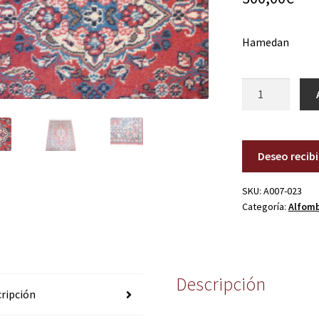
Hamedan
A007-
023
cantidad
Deseo recib
SKU:
A007-023
Categoría:
Alfom
Descripción
ripción