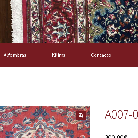
Alfombras
Kilims
Contacto
A007-
300,00
€