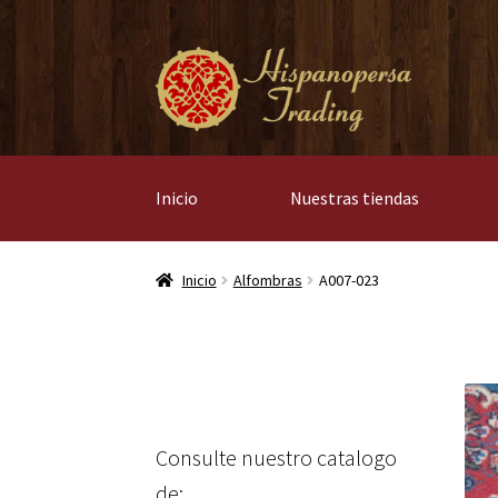
Ir
Ir
a
al
la
contenido
navegación
Inicio
Nuestras tiendas
Inicio
Alfombras
A007-023
Consulte nuestro catalogo
de: