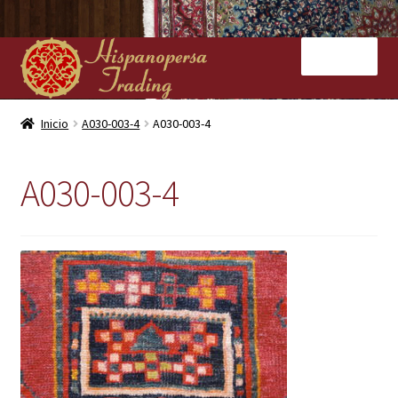
Ir
Ir
Menú
a
al
la
contenido
navegación
Inicio
Inicio
A030-003-4
A030-003-4
Nuestras tiendas
A030-003-4
Alfombras
Kilims
Contacto