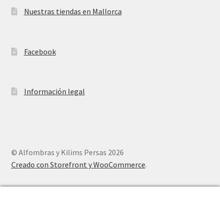
Nuestras tiendas en Mallorca
Facebook
Información legal
© Alfombras y Kilims Persas 2026
Creado con Storefront y WooCommerce
.
0
Buscar
Buscar