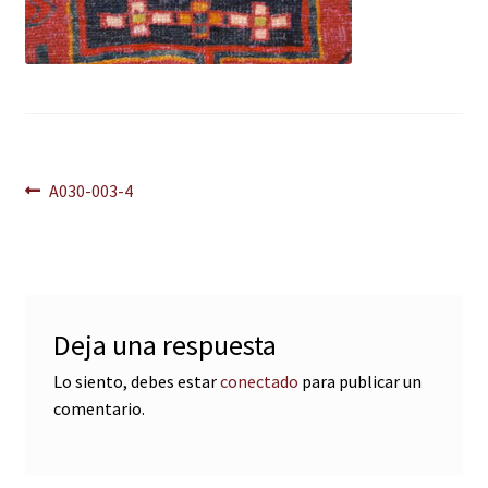
Navegación
Anterior:
A030-003-4
de
entradas
Deja una respuesta
Lo siento, debes estar
conectado
para publicar un
comentario.