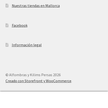
Nuestras tiendas en Mallorca
Facebook
Información legal
© Alfombras y Kilims Persas 2026
Creado con Storefront y WooCommerce
.
0
Buscar
Buscar