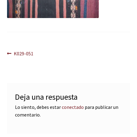
Navegación
Anterior:
K029-051
de
entradas
Deja una respuesta
Lo siento, debes estar
conectado
para publicar un
comentario.