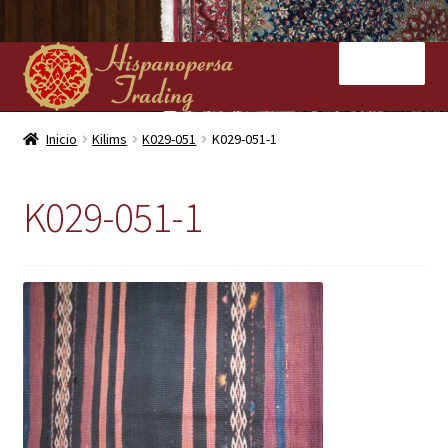
Ir
Ir
Menú
a
al
la
contenido
navegación
Inicio
Inicio
Kilims
K029-051
K029-051-1
Nuestras tiendas
K029-051-1
Alfombras
Kilims
Contacto