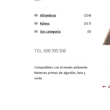
Alfombras
(216)
Kilims
(317)
Sin categoría
(5)
TEL: 690 395 508
Compatibles con el medio ambiente.
Materias primas de algodón, lana y
seda.
Na
A
d
en