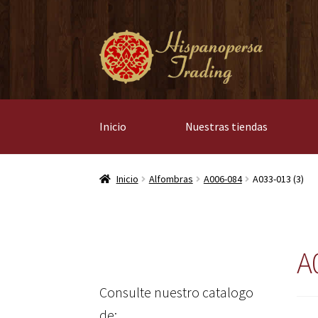
Ir
Ir
a
al
la
contenido
navegación
Inicio
Nuestras tiendas
Inicio
Alfombras
A006-084
A033-013 (3)
A
Consulte nuestro catalogo
de: