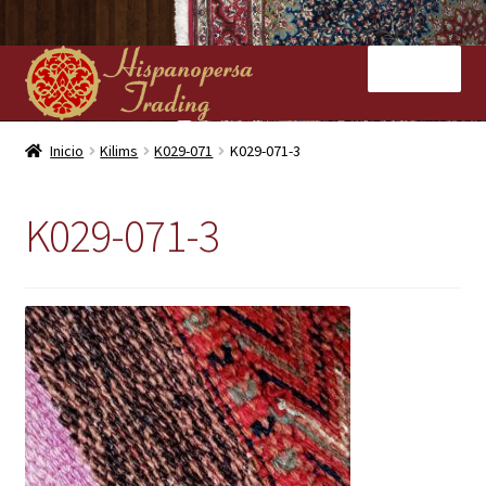
Ir
Ir
Menú
a
al
la
contenido
navegación
Inicio
Inicio
Kilims
K029-071
K029-071-3
Nuestras tiendas
K029-071-3
Alfombras
Kilims
Contacto