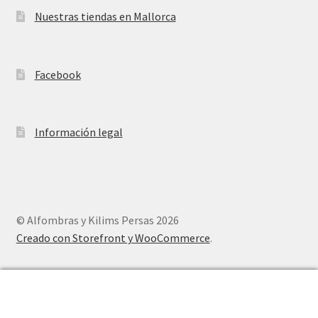
Nuestras tiendas en Mallorca
Facebook
Información legal
© Alfombras y Kilims Persas 2026
Creado con Storefront y WooCommerce
.
0
Buscar
Buscar