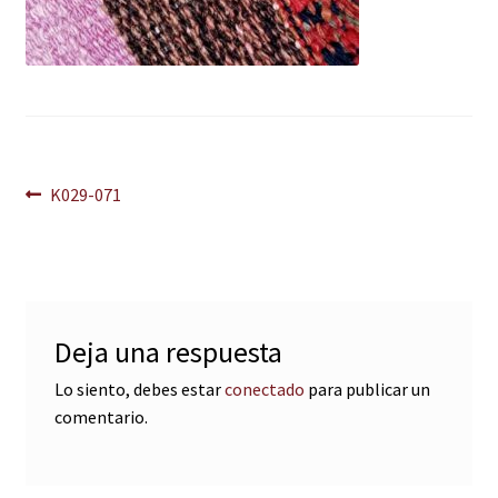
Navegación
Anterior:
K029-071
de
entradas
Deja una respuesta
Lo siento, debes estar
conectado
para publicar un
comentario.