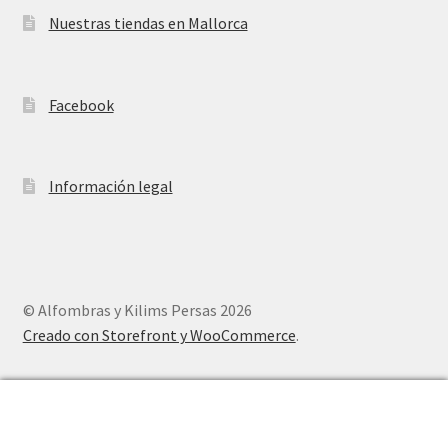
Nuestras tiendas en Mallorca
Facebook
Información legal
© Alfombras y Kilims Persas 2026
Creado con Storefront y WooCommerce
.
0
Buscar
Buscar