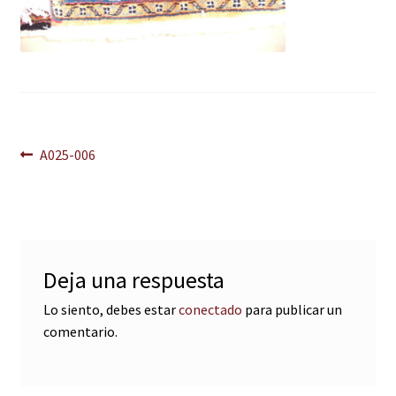
Navegación
Anterior:
A025-006
de
entradas
Deja una respuesta
Lo siento, debes estar
conectado
para publicar un
comentario.