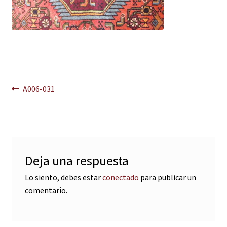
Navegación
Anterior:
A006-031
de
entradas
Deja una respuesta
Lo siento, debes estar
conectado
para publicar un
comentario.