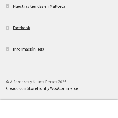
Nuestras tiendas en Mallorca
Facebook
Información legal
© Alfombras y Kilims Persas 2026
Creado con Storefront y WooCommerce
.
0
Buscar
Buscar