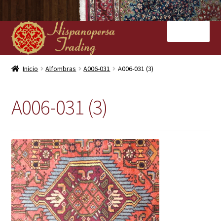
Ir
Ir
Menú
a
al
la
contenido
navegación
Inicio
Inicio
Alfombras
A006-031
A006-031 (3)
Nuestras tiendas
A006-031 (3)
Alfombras
Kilims
Contacto