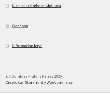
Nuestras tiendas en Mallorca
Facebook
Información legal
© Alfombras y Kilims Persas 2026
Creado con Storefront y WooCommerce
.
0
Buscar
Buscar