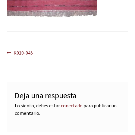
Navegación
Anterior:
K010-045
de
entradas
Deja una respuesta
Lo siento, debes estar
conectado
para publicar un
comentario.