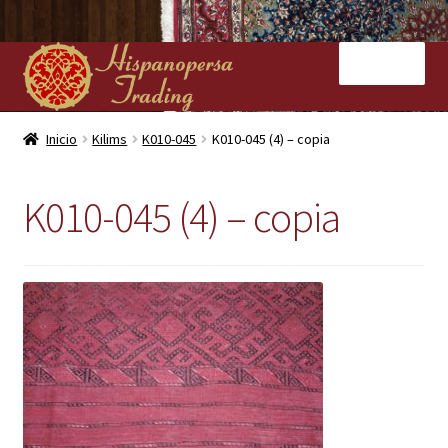
Ir
Ir
Menú
a
al
la
contenido
navegación
Inicio
Inicio
Kilims
K010-045
K010-045 (4) – copia
Nuestras tiendas
K010-045 (4) – copia
Alfombras
Kilims
Contacto