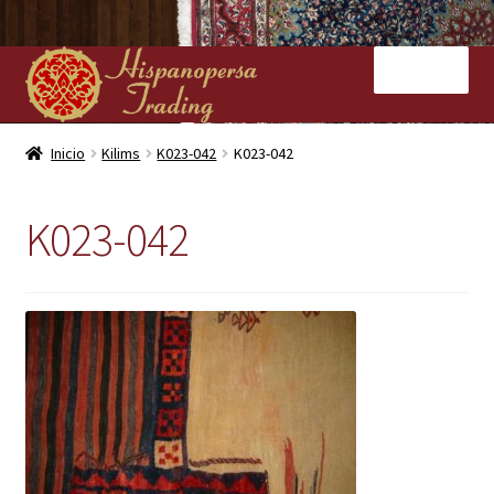
Ir
Ir
Menú
a
al
la
contenido
navegación
Inicio
Inicio
Kilims
K023-042
K023-042
Nuestras tiendas
K023-042
Alfombras
Kilims
Contacto