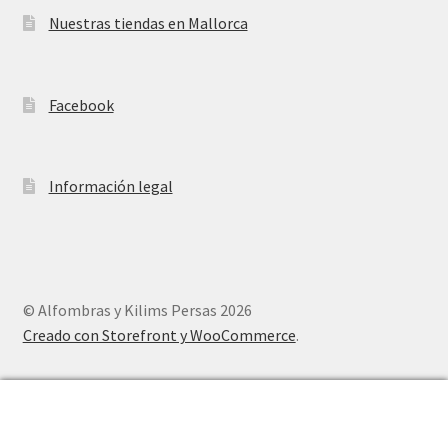
Nuestras tiendas en Mallorca
Facebook
Información legal
© Alfombras y Kilims Persas 2026
Creado con Storefront y WooCommerce
.
0
Buscar
Buscar