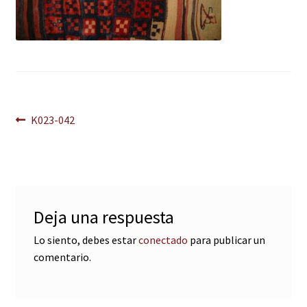
Navegación
Anterior:
K023-042
de
entradas
Deja una respuesta
Lo siento, debes estar
conectado
para publicar un
comentario.