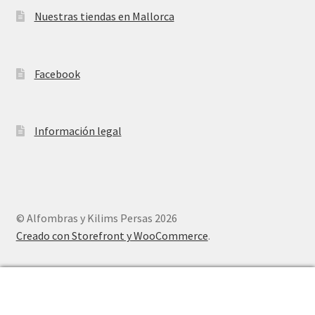
Nuestras tiendas en Mallorca
Facebook
Información legal
© Alfombras y Kilims Persas 2026
Creado con Storefront y WooCommerce
.
0
Buscar
Buscar