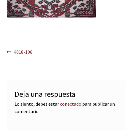
Navegación
Anterior:
K018-106
de
entradas
Deja una respuesta
Lo siento, debes estar
conectado
para publicar un
comentario.