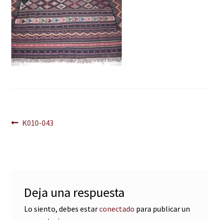
Navegación
Anterior:
K010-043
de
entradas
Deja una respuesta
Lo siento, debes estar
conectado
para publicar un