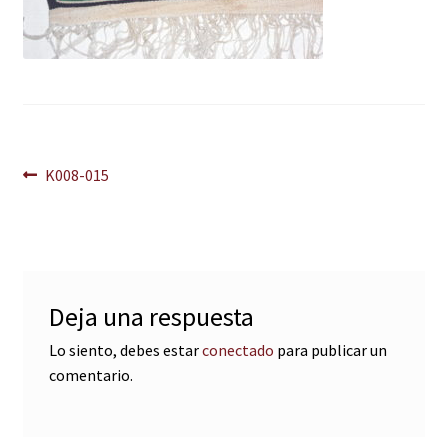
Navegación
Anterior:
K008-015
de
entradas
Deja una respuesta
Lo siento, debes estar
conectado
para publicar un
comentario.