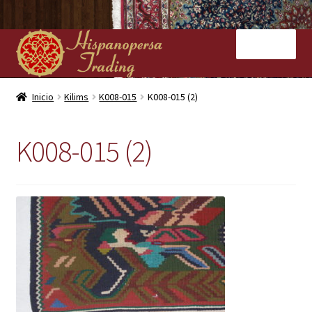
Ir
Ir
Menú
a
al
la
contenido
navegación
Inicio
Inicio
Kilims
K008-015
K008-015 (2)
Nuestras tiendas
K008-015 (2)
Alfombras
Kilims
Contacto