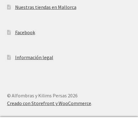
Nuestras tiendas en Mallorca
Facebook
Información legal
© Alfombras y Kilims Persas 2026
Creado con Storefront y WooCommerce
.
0
Buscar
Buscar