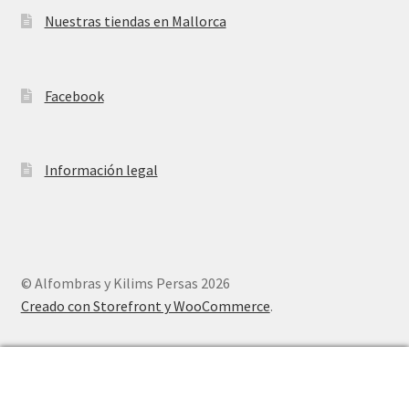
Nuestras tiendas en Mallorca
Facebook
Información legal
© Alfombras y Kilims Persas 2026
Creado con Storefront y WooCommerce
.
0
Buscar
Buscar