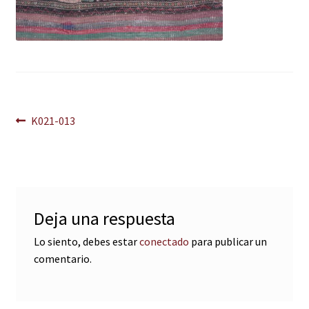
Navegación
Anterior:
K021-013
de
entradas
Deja una respuesta
Lo siento, debes estar
conectado
para publicar un
comentario.