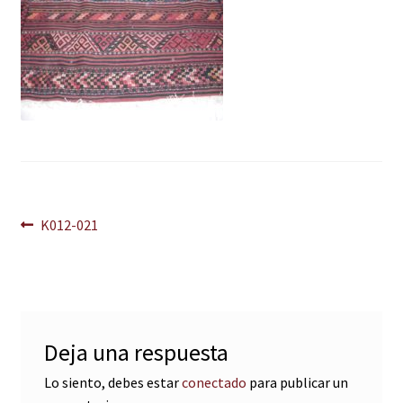
Navegación
Anterior:
K012-021
de
entradas
Deja una respuesta
Lo siento, debes estar
conectado
para publicar un