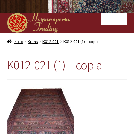
Ir
Ir
Menú
a
al
la
contenido
navegación
Inicio
Inicio
Kilims
K012-021
K012-021 (1) – copia
Nuestras tiendas
K012-021 (1) – copia
Alfombras
Kilims
Contacto