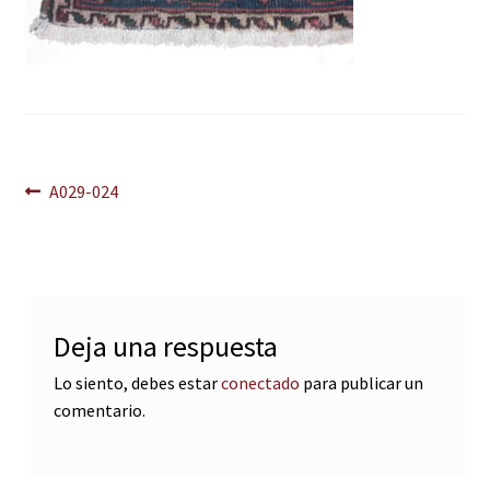
Navegación
Anterior:
A029-024
de
entradas
Deja una respuesta
Lo siento, debes estar
conectado
para publicar un
comentario.