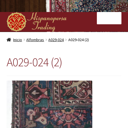
Ir
Ir
Menú
a
al
la
contenido
navegación
Inicio
Inicio
Alfombras
A029-024
A029-024 (2)
Nuestras tiendas
A029-024 (2)
Alfombras
Kilims
Contacto