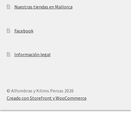
Nuestras tiendas en Mallorca
Facebook
Información legal
© Alfombras y Kilims Persas 2026
Creado con Storefront y WooCommerce
.
0
Buscar
Buscar