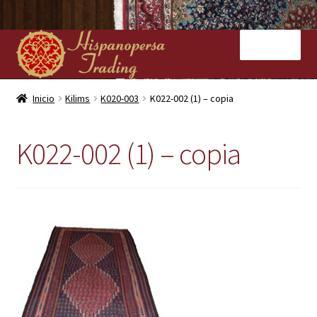
Ir
Ir
Menú
a
al
la
contenido
navegación
Inicio
Inicio
Kilims
K020-003
K022-002 (1) – copia
Nuestras tiendas
K022-002 (1) – copia
Alfombras
Kilims
Contacto