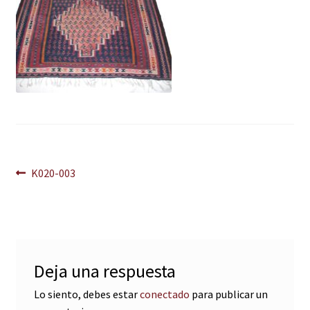
Navegación
Anterior:
K020-003
de
entradas
Deja una respuesta
Lo siento, debes estar
conectado
para publicar un