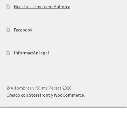
Nuestras tiendas en Mallorca
Facebook
Información legal
© Alfombras y Kilims Persas 2026
Creado con Storefront y WooCommerce
.
0
Buscar
Buscar