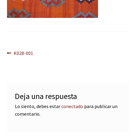
Navegación
Anterior:
K028-001
de
entradas
Deja una respuesta
Lo siento, debes estar
conectado
para publicar un
comentario.