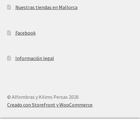
Nuestras tiendas en Mallorca
Facebook
Información legal
© Alfombras y Kilims Persas 2026
Creado con Storefront y WooCommerce
.
0
Buscar
Buscar