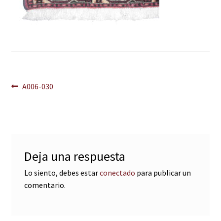
Navegación
Anterior:
A006-030
de
entradas
Deja una respuesta
Lo siento, debes estar
conectado
para publicar un
comentario.