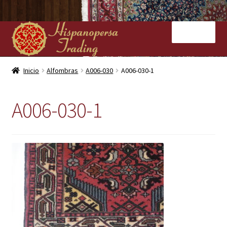
Ir
Ir
Menú
a
al
la
contenido
navegación
Inicio
Inicio
Alfombras
A006-030
A006-030-1
Nuestras tiendas
A006-030-1
Alfombras
Kilims
Contacto