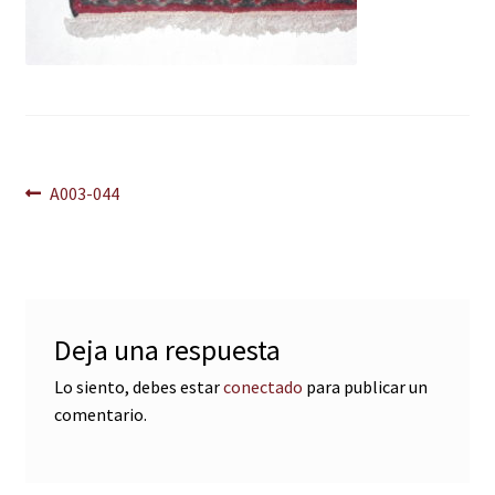
Navegación
Anterior:
A003-044
de
entradas
Deja una respuesta
Lo siento, debes estar
conectado
para publicar un
comentario.