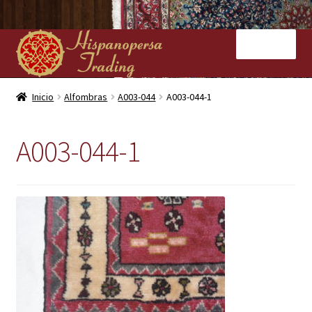
Ir
Ir
Menú
a
al
la
contenido
navegación
Inicio
Inicio
Alfombras
A003-044
A003-044-1
Nuestras tiendas
A003-044-1
Alfombras
Kilims
Contacto