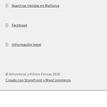
Nuestras tiendas en Mallorca
Facebook
Información legal
© Alfombras y Kilims Persas 2026
Creado con Storefront y WooCommerce
.
0
Buscar
Buscar