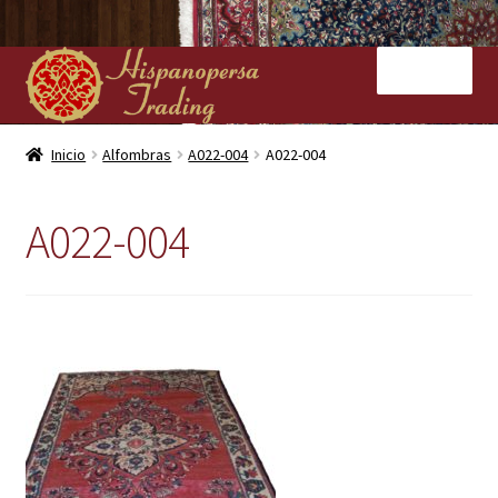
Ir
Ir
Menú
a
al
la
contenido
navegación
Inicio
Inicio
Alfombras
A022-004
A022-004
Nuestras tiendas
A022-004
Alfombras
Kilims
Contacto