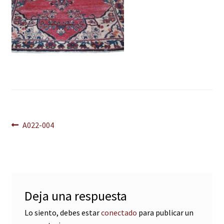
Navegación
Anterior:
A022-004
de
entradas
Deja una respuesta
Lo siento, debes estar
conectado
para publicar un