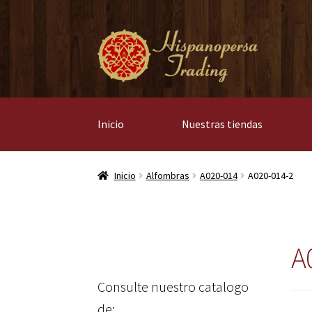
Ir
Ir
a
al
la
contenido
navegación
Inicio
Nuestras tiendas
Inicio
Alfombras
A020-014
A020-014-2
A
Consulte nuestro catalogo
de: