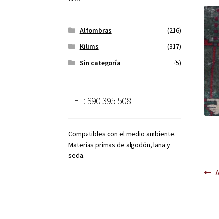
Alfombras
(216)
Kilims
(317)
Sin categoría
(5)
TEL: 690 395 508
Compatibles con el medio ambiente.
Materias primas de algodón, lana y
seda.
Na
A
d
en