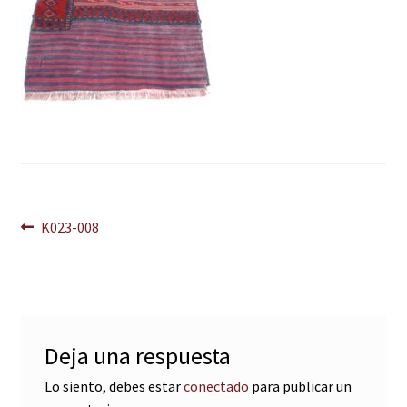
Navegación
Anterior:
K023-008
de
entradas
Deja una respuesta
Lo siento, debes estar
conectado
para publicar un