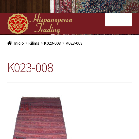
Ir
Ir
Menú
a
al
la
contenido
navegación
Inicio
Inicio
Kilims
K023-008
K023-008
Nuestras tiendas
K023-008
Alfombras
Kilims
Contacto