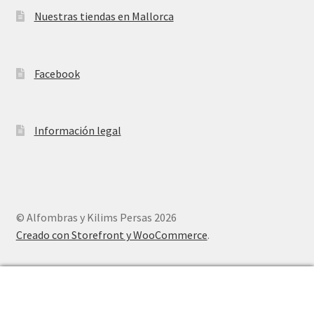
Nuestras tiendas en Mallorca
Facebook
Información legal
© Alfombras y Kilims Persas 2026
Creado con Storefront y WooCommerce
.
0
Buscar
Buscar