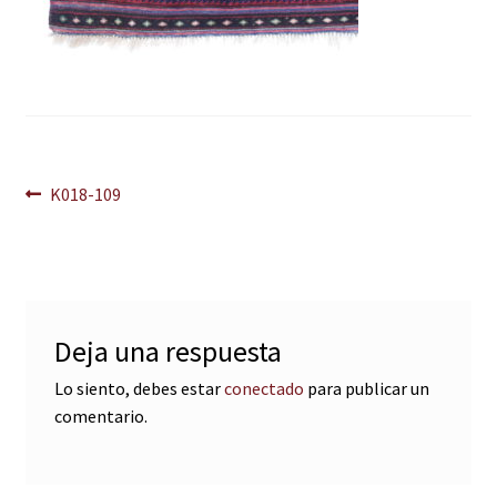
Navegación
Anterior:
K018-109
de
entradas
Deja una respuesta
Lo siento, debes estar
conectado
para publicar un
comentario.