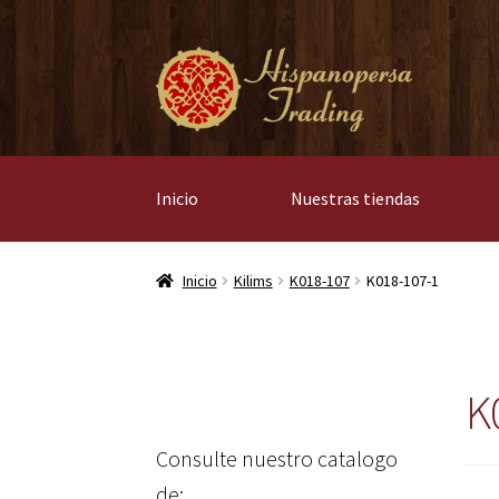
Ir
Ir
a
al
la
contenido
navegación
Inicio
Nuestras tiendas
Inicio
Kilims
K018-107
K018-107-1
K
Consulte nuestro catalogo
de: