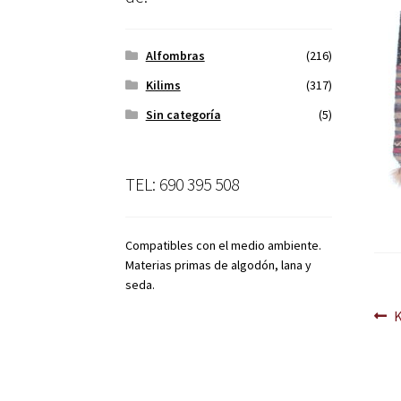
Alfombras
(216)
Kilims
(317)
Sin categoría
(5)
TEL: 690 395 508
Compatibles con el medio ambiente.
Materias primas de algodón, lana y
seda.
Na
A
d
en