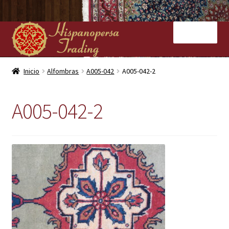
Ir
Ir
Menú
a
al
la
contenido
navegación
Inicio
Inicio
Alfombras
A005-042
A005-042-2
Nuestras tiendas
A005-042-2
Alfombras
Kilims
Contacto