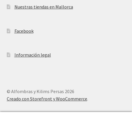
Nuestras tiendas en Mallorca
Facebook
Información legal
© Alfombras y Kilims Persas 2026
Creado con Storefront y WooCommerce
.
0
Buscar
Buscar