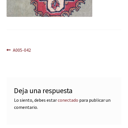
Navegación
Anterior:
A005-042
de
entradas
Deja una respuesta
Lo siento, debes estar
conectado
para publicar un
comentario.