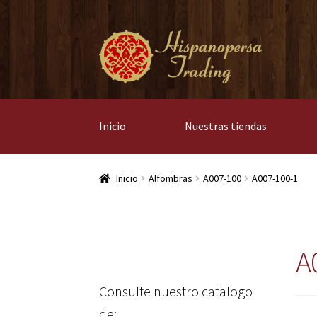
Ir
Ir
a
al
la
contenido
navegación
Inicio
Nuestras tiendas
Inicio
Alfombras
A007-100
A007-100-1
A
Consulte nuestro catalogo
de: