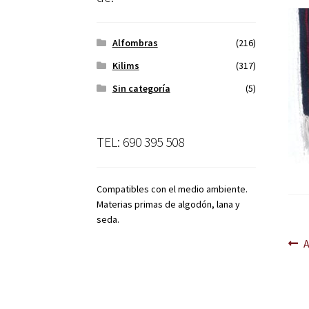
Alfombras
(216)
Kilims
(317)
Sin categoría
(5)
TEL: 690 395 508
Compatibles con el medio ambiente.
Materias primas de algodón, lana y
seda.
Na
A
d
en