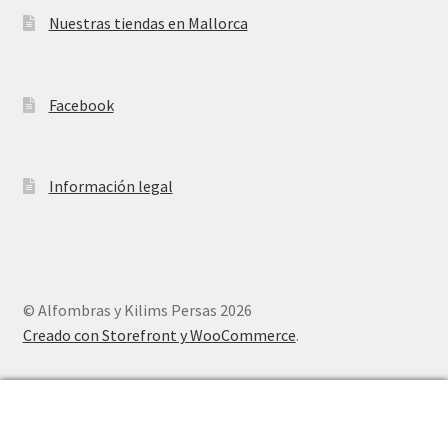
Nuestras tiendas en Mallorca
Facebook
Información legal
© Alfombras y Kilims Persas 2026
Creado con Storefront y WooCommerce
.
0
Buscar
Buscar