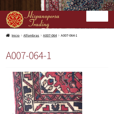
Ir
Ir
Menú
a
al
la
contenido
navegación
Inicio
Inicio
Alfombras
A007-064
A007-064-1
Nuestras tiendas
A007-064-1
Alfombras
Kilims
Contacto