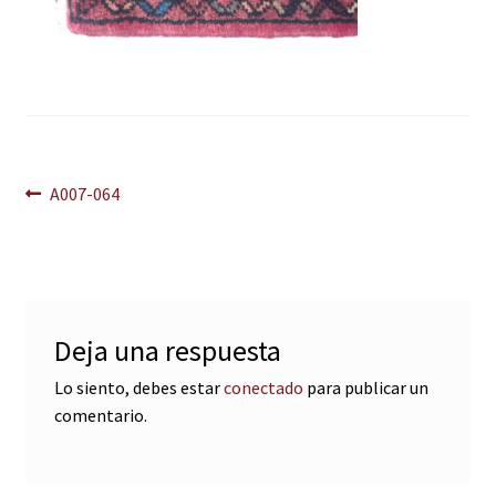
Navegación
Anterior:
A007-064
de
entradas
Deja una respuesta
Lo siento, debes estar
conectado
para publicar un
comentario.