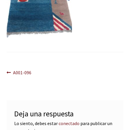
Navegación
Anterior:
A001-096
de
entradas
Deja una respuesta
Lo siento, debes estar
conectado
para publicar un