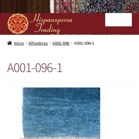
Ir
Ir
Menú
a
al
la
contenido
navegación
Inicio
Inicio
Alfombras
A001-096
A001-096-1
Nuestras tiendas
A001-096-1
Alfombras
Kilims
Contacto