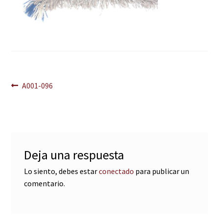
Navegación
Anterior:
A001-096
de
entradas
Deja una respuesta
Lo siento, debes estar
conectado
para publicar un
comentario.