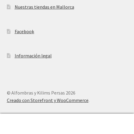
Nuestras tiendas en Mallorca
Facebook
Información legal
© Alfombras y Kilims Persas 2026
Creado con Storefront y WooCommerce
.
0
Buscar
Buscar