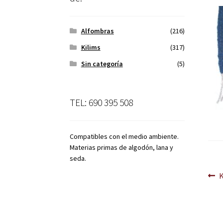
Alfombras
(216)
Kilims
(317)
Sin categoría
(5)
TEL: 690 395 508
Compatibles con el medio ambiente.
Materias primas de algodón, lana y
seda.
Na
A
d
en