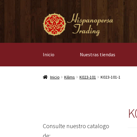
Ir
Ir
a
al
la
contenido
navegación
Inicio
Nuestras tiendas
Inicio
Kilims
K023-101
K023-101-1
K
Consulte nuestro catalogo
de: