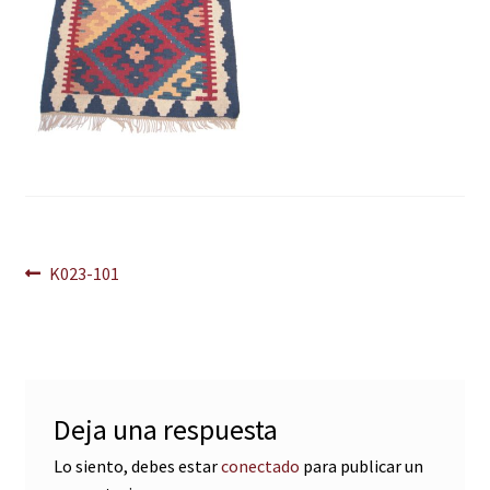
Navegación
Anterior:
K023-101
de
entradas
Deja una respuesta
Lo siento, debes estar
conectado
para publicar un