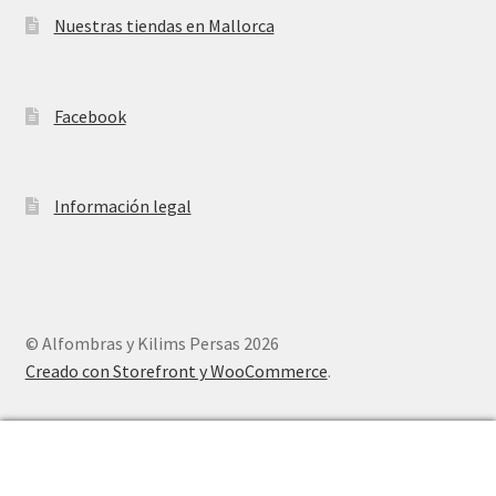
Nuestras tiendas en Mallorca
Facebook
Información legal
© Alfombras y Kilims Persas 2026
Creado con Storefront y WooCommerce
.
0
Buscar
Buscar