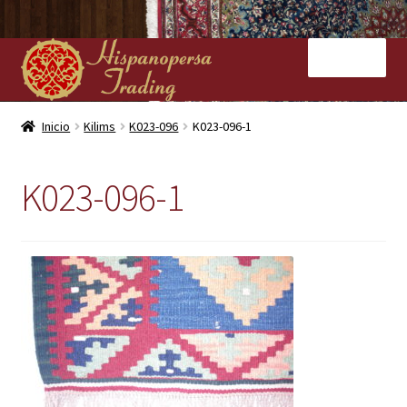
Ir
Ir
Menú
a
al
la
contenido
navegación
Inicio
Inicio
Kilims
K023-096
K023-096-1
Nuestras tiendas
K023-096-1
Alfombras
Kilims
Contacto