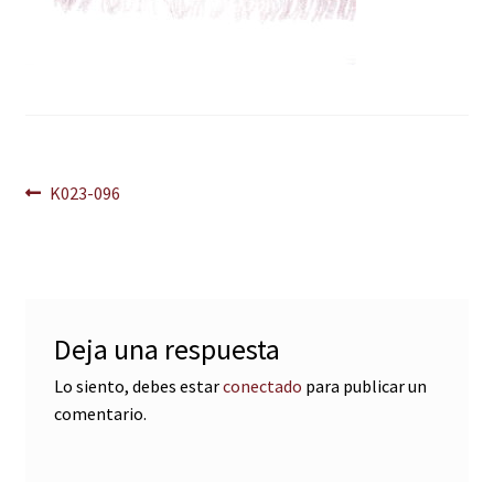
Navegación
Anterior:
K023-096
de
entradas
Deja una respuesta
Lo siento, debes estar
conectado
para publicar un
comentario.