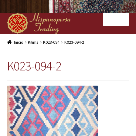
Ir
Ir
Menú
a
al
la
contenido
navegación
Inicio
Inicio
Kilims
K023-094
K023-094-2
Nuestras tiendas
K023-094-2
Alfombras
Kilims
Contacto