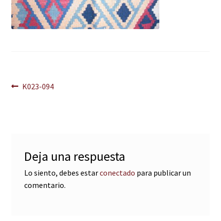
Navegación
Anterior:
K023-094
de
entradas
Deja una respuesta
Lo siento, debes estar
conectado
para publicar un
comentario.