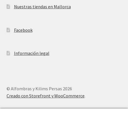
Nuestras tiendas en Mallorca
Facebook
Información legal
© Alfombras y Kilims Persas 2026
Creado con Storefront y WooCommerce
.
0
Buscar
Buscar