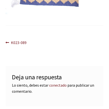
Navegación
Anterior:
K023-089
de
entradas
Deja una respuesta
Lo siento, debes estar
conectado
para publicar un
comentario.