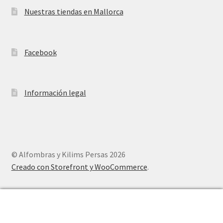
Nuestras tiendas en Mallorca
Facebook
Información legal
© Alfombras y Kilims Persas 2026
Creado con Storefront y WooCommerce
.
0
Buscar
Buscar