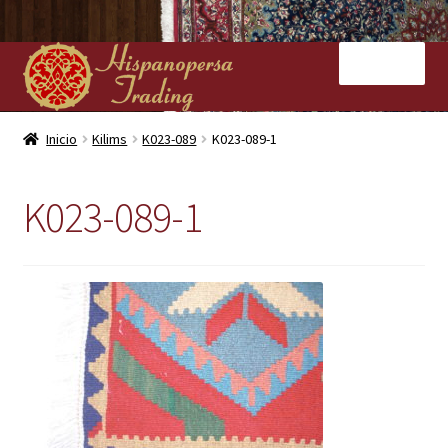
Ir
Ir
Menú
a
al
la
contenido
navegación
Inicio
Inicio
Kilims
K023-089
K023-089-1
Nuestras tiendas
K023-089-1
Alfombras
Kilims
Contacto