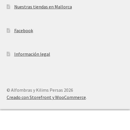
Nuestras tiendas en Mallorca
Facebook
Información legal
© Alfombras y Kilims Persas 2026
Creado con Storefront y WooCommerce
.
0
Buscar
Buscar