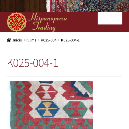
Ir
Ir
Menú
a
al
la
contenido
navegación
Inicio
Inicio
Kilims
K025-004
K025-004-1
Nuestras tiendas
K025-004-1
Alfombras
Kilims
Contacto