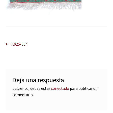
Navegación
Anterior:
K025-004
de
entradas
Deja una respuesta
Lo siento, debes estar
conectado
para publicar un
comentario.