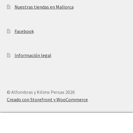
Nuestras tiendas en Mallorca
Facebook
Información legal
© Alfombras y Kilims Persas 2026
Creado con Storefront y WooCommerce
.
0
Buscar
Buscar