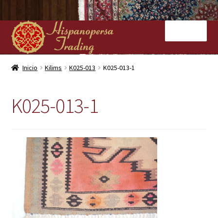
Ir
Ir
Menú
a
al
la
contenido
navegación
Inicio
Inicio
Kilims
K025-013
K025-013-1
Nuestras tiendas
K025-013-1
Alfombras
Kilims
Contacto