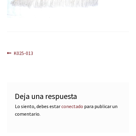
Navegación
Anterior:
K025-013
de
entradas
Deja una respuesta
Lo siento, debes estar
conectado
para publicar un
comentario.