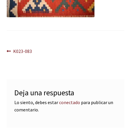
Navegación
Anterior:
K023-083
de
entradas
Deja una respuesta
Lo siento, debes estar
conectado
para publicar un
comentario.