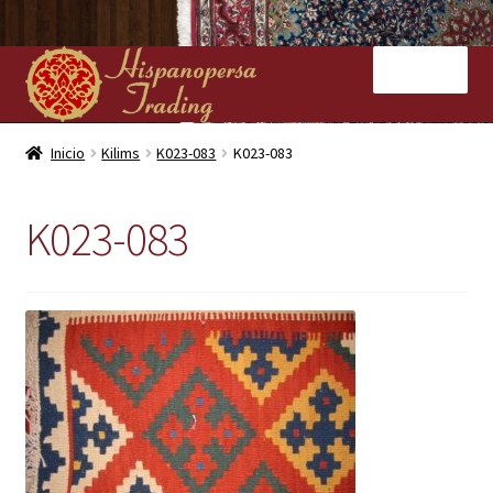
Ir
Ir
Menú
a
al
la
contenido
navegación
Inicio
Inicio
Kilims
K023-083
K023-083
Nuestras tiendas
K023-083
Alfombras
Kilims
Contacto