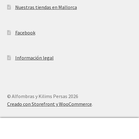
Nuestras tiendas en Mallorca
Facebook
Información legal
© Alfombras y Kilims Persas 2026
Creado con Storefront y WooCommerce
.
0
Buscar
Buscar